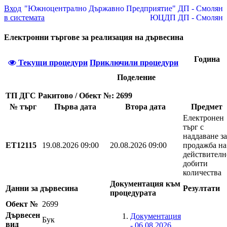
Вход
"Южноцентрално Държавно Предприятие" ДП - Смолян
в системата
ЮЦДП ДП - Смолян
Електронни търгове за реализация на дървесина
Година
Текущи процедури
Приключили процедури
Поделение
ТП ДГС Ракитово / Обект №: 2699
№ търг
Първа дата
Втора дата
Предмет
Електронен
търг с
наддаване за
EТ12115
19.08.2026 09:00
20.08.2026 09:00
продажба на
действителн
добити
количества
Документация към
Данни за дървесина
Резултати
процедурата
Обект №
2699
Дървесен
Документация
Бук
вид
- 06.08.2026