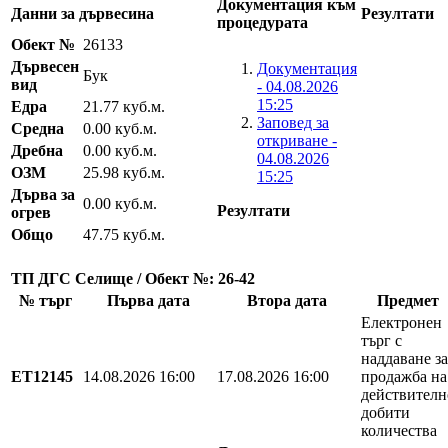
Документация към
Данни за дървесина
Резултати
процедурата
Обект №
26133
Дървесен
Документация
Бук
вид
- 04.08.2026
15:25
Едра
21.77 куб.м.
Заповед за
Средна
0.00 куб.м.
откриване -
Дребна
0.00 куб.м.
04.08.2026
ОЗМ
25.98 куб.м.
15:25
Дърва за
0.00 куб.м.
Резултати
огрев
Общо
47.75 куб.м.
ТП ДГС Селище / Обект №: 26-42
№ търг
Първа дата
Втора дата
Предмет
Електронен
търг с
наддаване за
EТ12145
14.08.2026 16:00
17.08.2026 16:00
продажба на
действителн
добити
количества