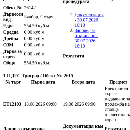
процедурата
Обект №
2614-1
Дървесен
Документация
Бялбор, Смърч
вид
- 30.07.2026
16:10
Едра
554.59 куб.м.
Заповед за
Средна
0.00 куб.м.
откриване -
Дребна
0.00 куб.м.
30.07.2026
ОЗМ
0.00 куб.м.
16:10
Дърва за
0.00 куб.м.
Резултати
огрев
Общо
554.59 куб.м.
ТП ДГС Триград / Обект №: 2615
№ търг
Първа дата
Втора дата
Предмет
Електронен
търг с
наддаване за
EТ12103
18.08.2026 09:00
19.08.2026 09:00
продажба на
стояща
дървесина н
корен
Документация към
Данни за дървесина
Резултати