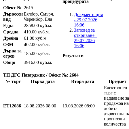
процедурата
Обект №
2615
Дървесен
Бялбор, Смърч,
Документация
вид
Черенбор, Ела
- 29.07.2026
16:06
Едра
2858.00 куб.м.
Заповед за
Средна
410.00 куб.м.
откриване -
Дребна
61.00 куб.м.
29.07.2026
ОЗМ
402.00 куб.м.
16:06
Дърва за
185.00 куб.м.
Резултати
огрев
Общо
3916.00 куб.м.
ТП ДГС Пазарджик / Обект №: 2604
№ търг
Първа дата
Втора дата
Предмет
Електронен
търг с
наддаване за
продажба на
EТ12086
18.08.2026 08:00
19.08.2026 08:00
добита
дървесина н
прогнозни
количества