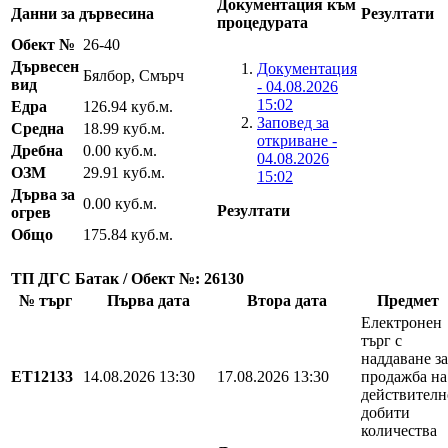
Документация към
Данни за дървесина
Резултати
процедурата
Обект №
26-40
Дървесен
Документация
Бялбор, Смърч
вид
- 04.08.2026
15:02
Едра
126.94 куб.м.
Заповед за
Средна
18.99 куб.м.
откриване -
Дребна
0.00 куб.м.
04.08.2026
ОЗМ
29.91 куб.м.
15:02
Дърва за
0.00 куб.м.
Резултати
огрев
Общо
175.84 куб.м.
ТП ДГС Батак / Обект №: 26130
№ търг
Първа дата
Втора дата
Предмет
Електронен
търг с
наддаване за
EТ12133
14.08.2026 13:30
17.08.2026 13:30
продажба на
действителн
добити
количества