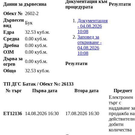
Документация към
Данни за дървесина
Резултати
процедурата
Обект №
2602-2
Дървесен
Документация
Бук
вид
- 04.08.2026
10:08
Едра
32.53 куб.м.
Заповед за
Средна
0.00 куб.м.
откриване -
Дребна
0.00 куб.м.
04.08.2026
ОЗМ
0.00 куб.м.
10:08
Дърва за
0.00 куб.м.
Резултати
огрев
Общо
32.53 куб.м.
ТП ДГС Батак / Обект №: 26133
№ търг
Първа дата
Втора дата
Предмет
Електронен
търг с
наддаване за
EТ12136
14.08.2026 16:30
17.08.2026 16:30
продажба на
действителн
добити
количества