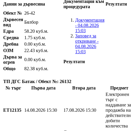
Документация към
Данни за дървесина
Резултати
процедурата
Обект №
26-42
Дървесен
Документация
Бялбор
вид
- 04.08.2026
15:03
Едра
58.20 куб.м.
Заповед за
Средна
1.75 куб.м.
откриване -
Дребна
0.00 куб.м.
04.08.2026
ОЗМ
22.43 куб.м.
15:03
Дърва за
0.00 куб.м.
Резултати
огрев
Общо
82.38 куб.м.
ТП ДГС Батак / Обект №: 26132
№ търг
Първа дата
Втора дата
Предмет
Електронен
търг с
наддаване за
EТ12135
14.08.2026 15:30
17.08.2026 15:30
продажба на
действителн
добити
количества