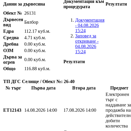
Документация към
Данни за дървесина
Резултати
процедурата
Обект №
26131
Дървесен
Документация
Бялбор
вид
- 04.08.2026
15:24
Едра
112.17 куб.м.
Заповед за
Средна
4.71 куб.м.
откриване -
Дребна
0.00 куб.м.
04.08.2026
ОЗМ
0.00 куб.м.
15:24
Дърва за
0.00 куб.м.
Резултати
огрев
Общо
116.88 куб.м.
ТП ДГС Селище / Обект №: 26-40
№ търг
Първа дата
Втора дата
Предмет
Електронен
търг с
наддаване за
EТ12143
14.08.2026 14:00
17.08.2026 14:00
продажба на
действителн
добити
количества