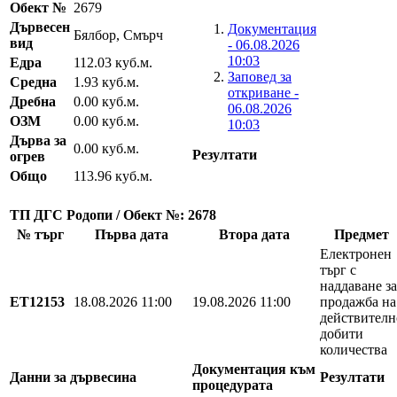
Обект №
2679
Дървесен
Документация
Бялбор, Смърч
вид
- 06.08.2026
10:03
Едра
112.03 куб.м.
Заповед за
Средна
1.93 куб.м.
откриване -
Дребна
0.00 куб.м.
06.08.2026
ОЗМ
0.00 куб.м.
10:03
Дърва за
0.00 куб.м.
Резултати
огрев
Общо
113.96 куб.м.
ТП ДГС Родопи / Обект №: 2678
№ търг
Първа дата
Втора дата
Предмет
Електронен
търг с
наддаване за
EТ12153
18.08.2026 11:00
19.08.2026 11:00
продажба на
действителн
добити
количества
Документация към
Данни за дървесина
Резултати
процедурата