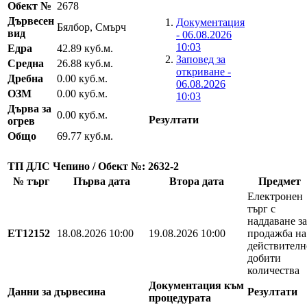
Обект №
2678
Дървесен
Документация
Бялбор, Смърч
вид
- 06.08.2026
10:03
Едра
42.89 куб.м.
Заповед за
Средна
26.88 куб.м.
откриване -
Дребна
0.00 куб.м.
06.08.2026
ОЗМ
0.00 куб.м.
10:03
Дърва за
0.00 куб.м.
Резултати
огрев
Общо
69.77 куб.м.
ТП ДЛС Чепино / Обект №: 2632-2
№ търг
Първа дата
Втора дата
Предмет
Електронен
търг с
наддаване за
EТ12152
18.08.2026 10:00
19.08.2026 10:00
продажба на
действителн
добити
количества
Документация към
Данни за дървесина
Резултати
процедурата