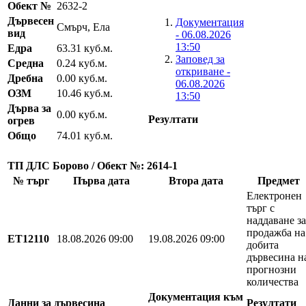
Обект №
2632-2
Дървесен
Документация
Смърч, Ела
вид
- 06.08.2026
13:50
Едра
63.31 куб.м.
Заповед за
Средна
0.24 куб.м.
откриване -
Дребна
0.00 куб.м.
06.08.2026
ОЗМ
10.46 куб.м.
13:50
Дърва за
0.00 куб.м.
Резултати
огрев
Общо
74.01 куб.м.
ТП ДЛС Борово / Обект №: 2614-1
№ търг
Първа дата
Втора дата
Предмет
Електронен
търг с
наддаване за
продажба на
EТ12110
18.08.2026 09:00
19.08.2026 09:00
добита
дървесина н
прогнозни
количества
Документация към
Данни за дървесина
Резултати