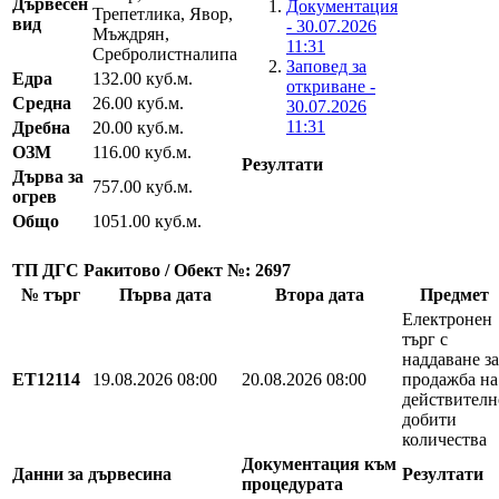
Дървесен
Документация
Трепетлика, Явор,
вид
- 30.07.2026
Мъждрян,
11:31
Сребролистналипа
Заповед за
Едра
132.00 куб.м.
откриване -
Средна
26.00 куб.м.
30.07.2026
11:31
Дребна
20.00 куб.м.
ОЗМ
116.00 куб.м.
Резултати
Дърва за
757.00 куб.м.
огрев
Общо
1051.00 куб.м.
ТП ДГС Ракитово / Обект №: 2697
№ търг
Първа дата
Втора дата
Предмет
Електронен
търг с
наддаване за
EТ12114
19.08.2026 08:00
20.08.2026 08:00
продажба на
действителн
добити
количества
Документация към
Данни за дървесина
Резултати
процедурата