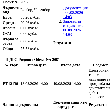
Обект №
2697
Дървесен
Документация
Бялбор, Черенбор
вид
- 06.08.2026
14:03
Едра
55.26 куб.м.
Заповед за
Средна
20.26 куб.м.
откриване -
Дребна
0.00 куб.м.
06.08.2026
ОЗМ
0.00 куб.м.
14:03
Дърва за
0.00 куб.м.
Резултати
огрев
Общо
75.52 куб.м.
ТП ДГС Родопи / Обект №: 2681
№ търг
Първа дата
Втора дата
Предмет
Електронен
търг с
наддаване за
EТ12156
18.08.2026 14:00
19.08.2026 14:00
продажба на
действителн
добити
количества
Документация към
Данни за дървесина
Резултати
процедурата