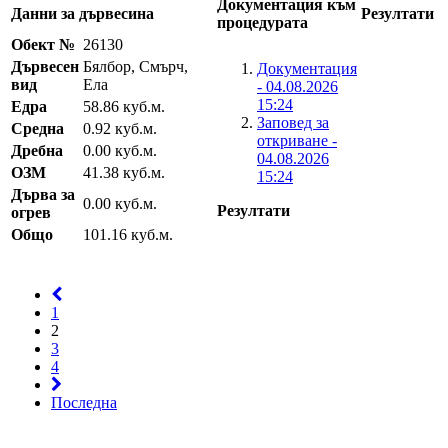
Документация към
Данни за дървесина
Резултати
процедурата
Обект №
26130
Дървесен
Бялбор, Смърч,
Документация
вид
Ела
- 04.08.2026
15:24
Едра
58.86 куб.м.
Заповед за
Средна
0.92 куб.м.
откриване -
Дребна
0.00 куб.м.
04.08.2026
ОЗМ
41.38 куб.м.
15:24
Дърва за
0.00 куб.м.
Резултати
огрев
Общо
101.16 куб.м.
1
2
3
4
Последна