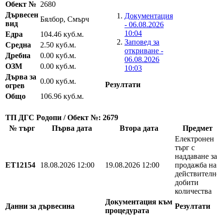
Обект №
2680
Дървесен
Документация
Бялбор, Смърч
вид
- 06.08.2026
10:04
Едра
104.46 куб.м.
Заповед за
Средна
2.50 куб.м.
откриване -
Дребна
0.00 куб.м.
06.08.2026
ОЗМ
0.00 куб.м.
10:03
Дърва за
0.00 куб.м.
Резултати
огрев
Общо
106.96 куб.м.
ТП ДГС Родопи / Обект №: 2679
№ търг
Първа дата
Втора дата
Предмет
Електронен
търг с
наддаване за
EТ12154
18.08.2026 12:00
19.08.2026 12:00
продажба на
действителн
добити
количества
Документация към
Данни за дървесина
Резултати
процедурата