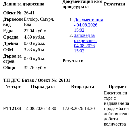
Документация към
Данни за дървесина
Резултати
процедурата
Обект №
26-41
Дървесен
Бялбор, Смърч,
Документация
вид
Ела
- 04.08.2026
15:02
Едра
27.04 куб.м.
Заповед за
Средна
4.89 куб.м.
откриване -
Дребна
0.00 куб.м.
04.08.2026
ОЗМ
3.83 куб.м.
15:02
Дърва за
0.00 куб.м.
Резултати
огрев
Общо
35.76 куб.м.
ТП ДГС Батак / Обект №: 26131
№ търг
Първа дата
Втора дата
Предмет
Електронен
търг с
наддаване за
EТ12134
14.08.2026 14:30
17.08.2026 14:30
продажба на
действителн
добити
количества