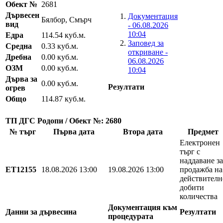
Обект №
2681
Дървесен
Документация
Бялбор, Смърч
вид
- 06.08.2026
10:04
Едра
114.54 куб.м.
Заповед за
Средна
0.33 куб.м.
откриване -
Дребна
0.00 куб.м.
06.08.2026
ОЗМ
0.00 куб.м.
10:04
Дърва за
0.00 куб.м.
Резултати
огрев
Общо
114.87 куб.м.
ТП ДГС Родопи / Обект №: 2680
№ търг
Първа дата
Втора дата
Предмет
Електронен
търг с
наддаване за
EТ12155
18.08.2026 13:00
19.08.2026 13:00
продажба на
действителн
добити
количества
Документация към
Данни за дървесина
Резултати
процедурата