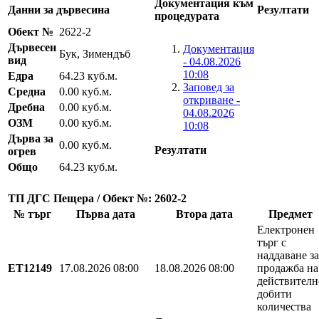
Документация към
Данни за дървесина
Резултати
процедурата
Обект №
2622-2
Дървесен
Документация
Бук, Зимендъб
вид
- 04.08.2026
10:08
Едра
64.23 куб.м.
Заповед за
Средна
0.00 куб.м.
откриване -
Дребна
0.00 куб.м.
04.08.2026
ОЗМ
0.00 куб.м.
10:08
Дърва за
0.00 куб.м.
Резултати
огрев
Общо
64.23 куб.м.
ТП ДГС Пещера / Обект №: 2602-2
№ търг
Първа дата
Втора дата
Предмет
Електронен
търг с
наддаване за
EТ12149
17.08.2026 08:00
18.08.2026 08:00
продажба на
действителн
добити
количества