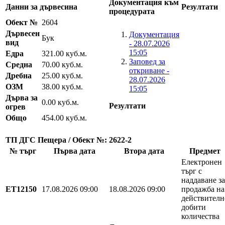
Документация към
Данни за дървесина
Резултати
процедурата
Обект №
2604
Дървесен
Документация
Бук
вид
- 28.07.2026
15:05
Едра
321.00 куб.м.
Заповед за
Средна
70.00 куб.м.
откриване -
Дребна
25.00 куб.м.
28.07.2026
ОЗМ
38.00 куб.м.
15:05
Дърва за
0.00 куб.м.
Резултати
огрев
Общо
454.00 куб.м.
ТП ДГС Пещера / Обект №: 2622-2
№ търг
Първа дата
Втора дата
Предмет
Електронен
търг с
наддаване за
EТ12150
17.08.2026 09:00
18.08.2026 09:00
продажба на
действителн
добити
количества