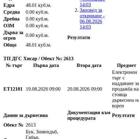
14:03
Едра
48.01 куб.м.
Заповед за
Средна
0.00 куб.м.
откриване -
Дребна
0.00 куб.м.
06.08.2026
ОЗМ
0.00 куб.м.
14:03
Дърва за
0.00 куб.м.
Резултати
огрев
Общо
48.01 куб.м.
ТП ДГС Хисар / Обект №: 2613
№ търг
Първа дата
Втора дата
Предмет
Електронен
търг с
наддаване за
EТ12101
19.08.2026 09:00
20.08.2026 09:00
продажба на
стояща
дървесина н
корен
Документация към
Данни за дървесина
Резултати
процедурата
Обект №
2613
Бук, Зимендъб,
Габър,