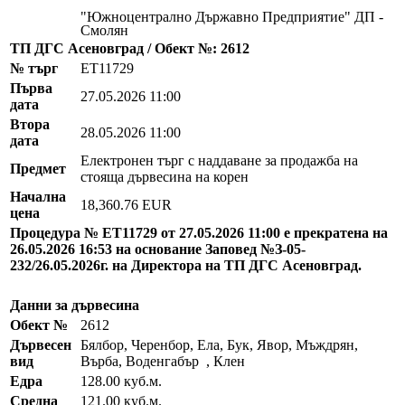
"Южноцентрално Държавно Предприятие" ДП -
Смолян
ТП ДГС Асеновград / Обект №: 2612
№ търг
EТ11729
Първа
27.05.2026 11:00
дата
Втора
28.05.2026 11:00
дата
Електронен търг с наддаване за продажба на
Предмет
стояща дървесина на корен
Начална
18,360.76 EUR
цена
Процедура № ЕТ11729 от 27.05.2026 11:00 е прекратена на
26.05.2026 16:53 на основание Заповед №З-05-
232/26.05.2026г. на Директора на ТП ДГС Асеновград.
Данни за дървесина
Обект №
2612
Дървесен
Бялбор, Черенбор, Ела, Бук, Явор, Мъждрян,
вид
Върба, Воденгабър , Клен
Едра
128.00 куб.м.
Средна
121.00 куб.м.