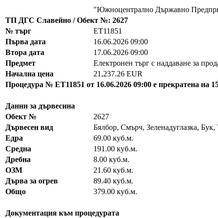
"Южноцентрално Държавно Предпри
ТП ДГС Славейно / Обект №: 2627
№ търг
EТ11851
Първа дата
16.06.2026 09:00
Втора дата
17.06.2026 09:00
Предмет
Електронен търг с наддаване за про
Начална цена
21,237.26 EUR
Процедура № ЕТ11851 от 16.06.2026 09:00 е прекратена на 15
Данни за дървесина
Обект №
2627
Дървесен вид
Бялбор, Смърч, Зеленадуглазка, Бук,
Едра
69.00 куб.м.
Средна
191.00 куб.м.
Дребна
8.00 куб.м.
ОЗМ
21.60 куб.м.
Дърва за огрев
89.40 куб.м.
Общо
379.00 куб.м.
Документация към процедурата