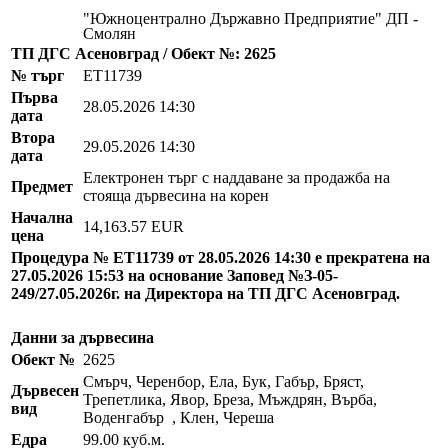
"Южноцентрално Държавно Предприятие" ДП -
Смолян
ТП ДГС Асеновград / Обект №: 2625
№ търг
EТ11739
Първа
28.05.2026 14:30
дата
Втора
29.05.2026 14:30
дата
Електронен търг с наддаване за продажба на
Предмет
стояща дървесина на корен
Начална
14,163.57 EUR
цена
Процедура № ЕТ11739 от 28.05.2026 14:30 е прекратена на
27.05.2026 15:53 на основание Заповед №З-05-
249/27.05.2026г. на Директора на ТП ДГС Асеновград.
Данни за дървесина
Обект №
2625
Смърч, Черенбор, Ела, Бук, Габър, Бряст,
Дървесен
Трепетлика, Явор, Бреза, Мъждрян, Върба,
вид
Воденгабър , Клен, Череша
Едра
99.00 куб.м.