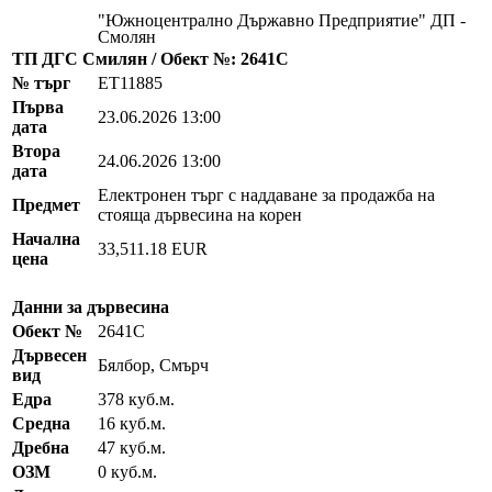
"Южноцентрално Държавно Предприятие" ДП -
Смолян
ТП ДГС Смилян / Обект №: 2641C
№ търг
EТ11885
Първа
23.06.2026 13:00
дата
Втора
24.06.2026 13:00
дата
Електронен търг с наддаване за продажба на
Предмет
стояща дървесина на корен
Начална
33,511.18 EUR
цена
Данни за дървесина
Обект №
2641C
Дървесен
Бялбор, Смърч
вид
Едра
378 куб.м.
Средна
16 куб.м.
Дребна
47 куб.м.
ОЗМ
0 куб.м.