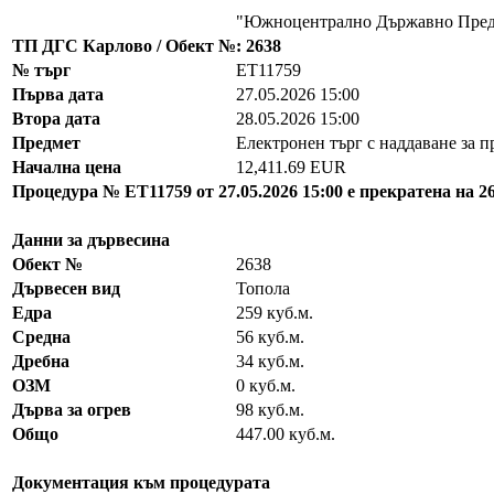
"Южноцентрално Държавно Пред
ТП ДГС Карлово / Обект №: 2638
№ търг
EТ11759
Първа дата
27.05.2026 15:00
Втора дата
28.05.2026 15:00
Предмет
Електронен търг с наддаване за п
Начална цена
12,411.69 EUR
Процедура № ЕТ11759 от 27.05.2026 15:00 е прекратена на 2
Данни за дървесина
Обект №
2638
Дървесен вид
Топола
Едра
259 куб.м.
Средна
56 куб.м.
Дребна
34 куб.м.
ОЗМ
0 куб.м.
Дърва за огрев
98 куб.м.
Общо
447.00 куб.м.
Документация към процедурата